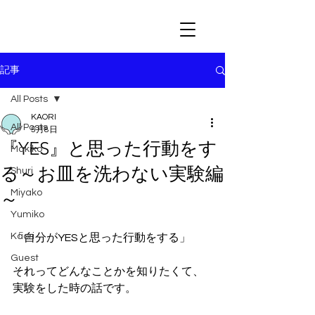
記事
All Posts
KAORI
All Posts
5月8日
『YES』と思った行動をす
Makiko
る～お皿を洗わない実験編
Shuri
Miyako
～
Yumiko
Kaori
「自分がYESと思った行動をする」
Guest
それってどんなことかを知りたくて、
実験をした時の話です。