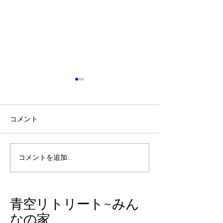
コメント
『守破離』という言葉を
石垣島の余韻と
コメントを追加…
知っていますか？
中に起きた嬉し
​青空リトリート~みん
なの家