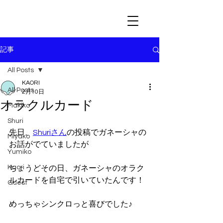
記事
All Posts
KAORI
All Posts
2月10日
オラクルカード
Makiko
Shuri
先日、
Shuriさん
の投稿でガネーシャの
Miyako
お話がでていましたが
Yumiko
Kaori
ちょうどその日、ガネーシャのオラク
ルカードを自宅で引いていたんです！
Guest
めっちゃシンクロっと喜びでした♪