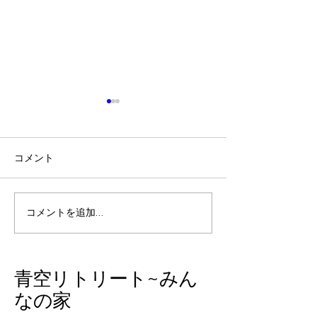
コメント
『守破離』という言葉を
石垣島の余韻と
コメントを追加…
知っていますか？
中に起きた嬉し
​青空リトリート~みん
なの家