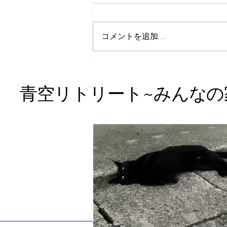
コメントを追加…
『守破離』に目が止まってし
まった。
​青空リトリート~みんなの