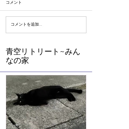
コメント
『のび太の南海大冒険』
石垣島から帰っ
コメントを追加…
を見て、レムリアの過去
た急展開（前回
世のブロックに気づいた
話
​青空リトリート~みん
なの家