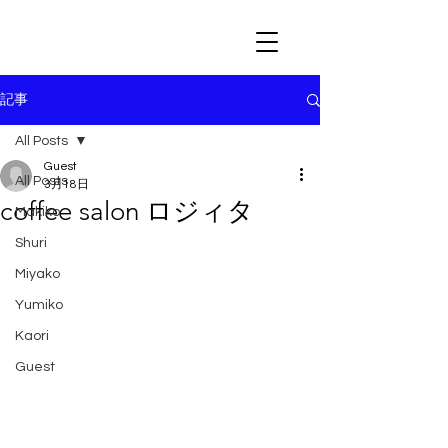
記事
All Posts
Guest
All Posts
3月18日
coffee salon ロジィタ
Makiko
Shuri
Miyako
Yumiko
Kaori
Guest