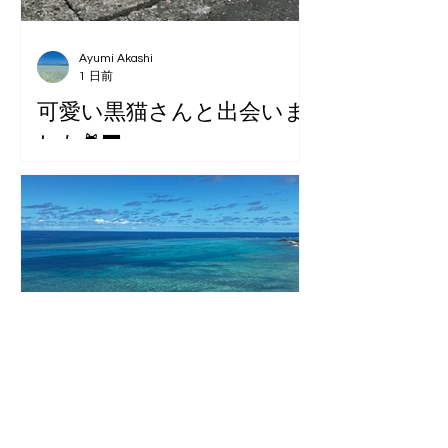
Ayumi Akashi
1 日前
可愛い黒猫さんと出会いま
した🐈‍⬛
Makiko Kurata
3 日前