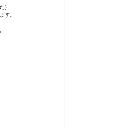
た）
ます。
。