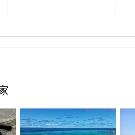
春の訪れ
アリ
家