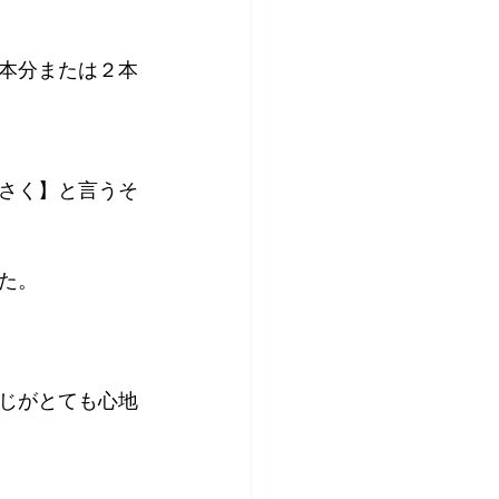
本分または２本
さく】と言うそ
た。
じがとても心地