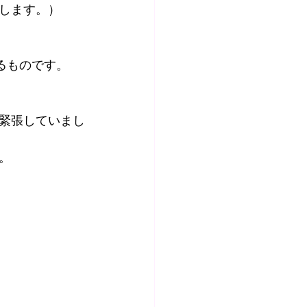
します。）
るものです。
緊張していまし
。