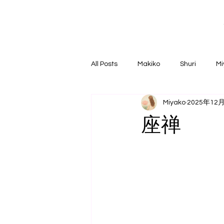
All Posts
Makiko
Shuri
Mi
Miyako
2025年12
座禅