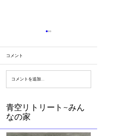
コメント
春の訪れ
アリサ・リウ選
コメントを追加…
​青空リトリート~みん
なの家