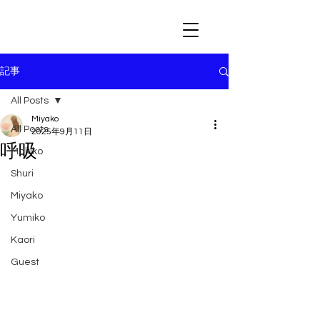
記事
All Posts
Miyako
All Posts
2025年9月11日
呼吸
Makiko
Shuri
Miyako
Yumiko
Kaori
Guest