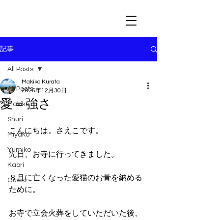
記事
All Posts
Makiko Kurata
All Posts
2025年12月30日
愛＝強さ
Makiko
Shuri
こんにちは。さえこです。
Miyako
Yumiko
先日、お寺に行ってきました。
Kaori
８月に亡くなった愛猫のお骨を納める
Guest
ために。
お寺で立会火葬をしていただいた後、