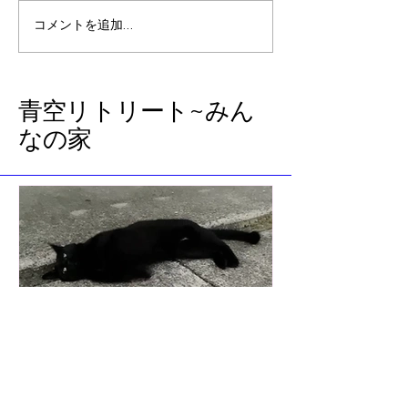
『のび太の南海大冒険』
石垣島から帰っ
コメントを追加…
を見て、レムリアの過去
た急展開（前回
世のブロックに気づいた
話
​青空リトリート~みん
なの家