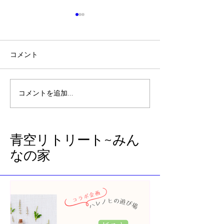
コメント
『のび太の南海大冒険』
石垣島から帰っ
コメントを追加…
を見て、レムリアの過去
た急展開（前回
世のブロックに気づいた
話
​青空リトリート~みん
なの家