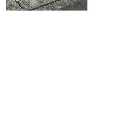
Ayumi Akashi
2 日前
可愛い黒猫さんと出会いま
した🐈‍⬛
Makiko Kurata