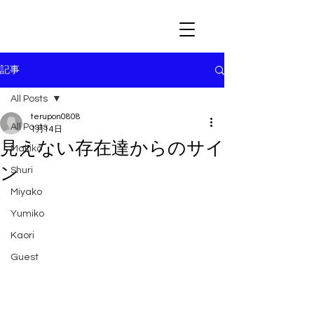
記事
All Posts
terupon0808
All Posts
1月14日
見えない存在達からのサイ
Makiko
ン
Shuri
Miyako
Yumiko
Kaori
Guest