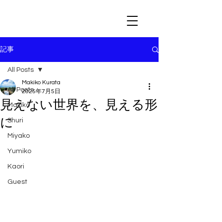
記事
All Posts
Makiko Kurata
All Posts
2025年7月5日
見えない世界を、見える形
Makiko
に
Shuri
Miyako
Yumiko
Kaori
Guest