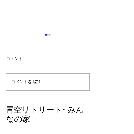
コメント
夏至 石垣島ミステリーツ
やっぱり我が家
コメントを追加…
アー
いいな
​青空リトリート~みん
なの家