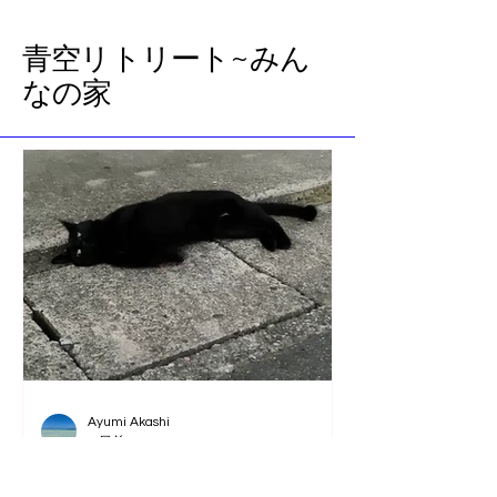
​青空リトリート~みん
なの家
Ayumi Akashi
2 日前
可愛い黒猫さんと出会いま