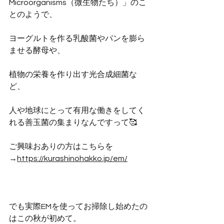
Microorganisms（微生物たち）」のこ
とのようで、
ヨーグルトを作る乳酸菌やパンを膨ら
ませる酵母や、
植物の栄養を作り出す光合成細菌な
ど、
人や地球にとって有用な働きをしてく
れる善玉菌の集まりなんですって🥰
ご興味おありの方はこちらを
→
https://kurashinohakko.jp/em/
でも実際EMを使ってお掃除し始めたの
はこの秋が初めて。