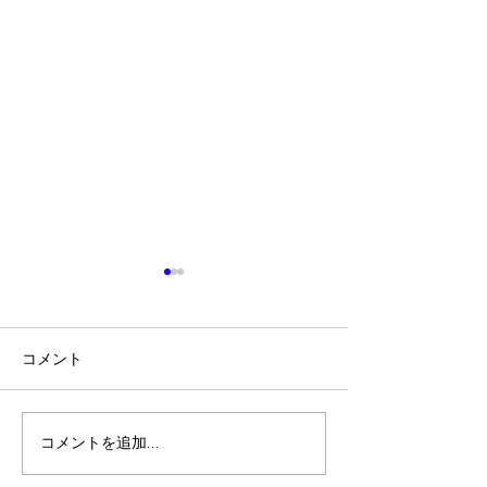
コメント
夏至 石垣島ミステリーツ
やっぱり我が家
コメントを追加…
アー
いいな