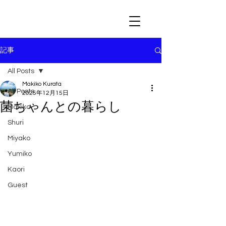
記事
All Posts
Makiko Kurata
All Posts
2025年12月15日
菌ちゃんとの暮らし
Makiko
Shuri
Miyako
Yumiko
Kaori
Guest