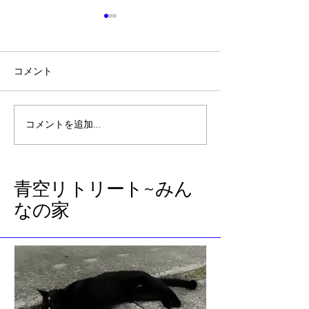
コメント
素晴らしきサバ
「名前」から見えてくる
コメントを追加…
こと
​青空リトリート~みん
なの家