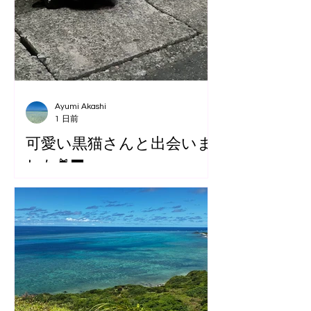
Ayumi Akashi
1 日前
可愛い黒猫さんと出会いま
した🐈‍⬛