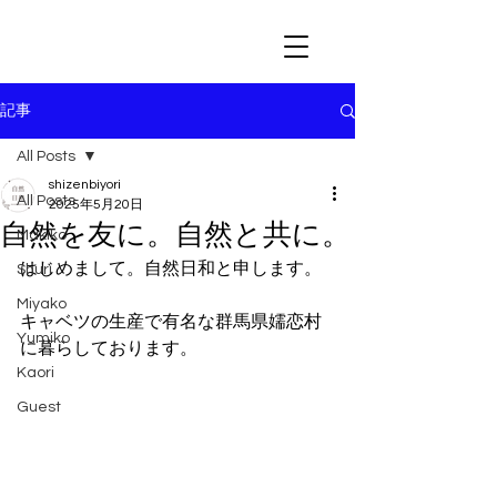
記事
All Posts
shizenbiyori
All Posts
2025年5月20日
自然を友に。自然と共に。
Makiko
はじめまして。自然日和と申します。
Shuri
Miyako
キャベツの生産で有名な群馬県嬬恋村
Yumiko
に暮らしております。
Kaori
Guest