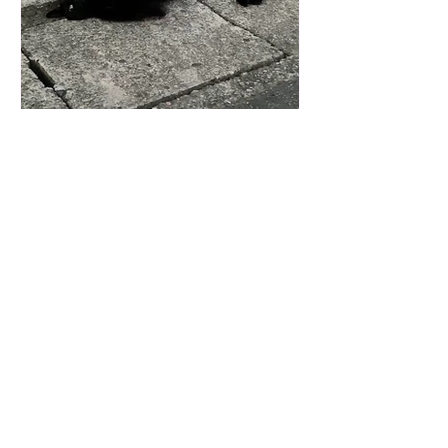
Ayumi Akashi
2 日前
可愛い黒猫さんと出会いま
した🐈‍⬛