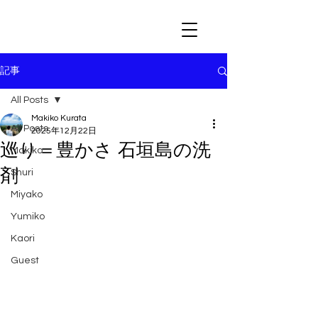
記事
All Posts
Makiko Kurata
All Posts
2025年12月22日
巡り＝豊かさ 石垣島の洗
Makiko
剤
Shuri
Miyako
Yumiko
Kaori
Guest