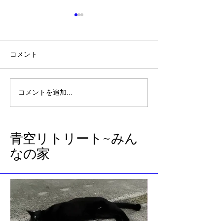
コメント
夏至 石垣島ミステリーツ
やっぱり我が家
コメントを追加…
アー
いいな
​青空リトリート~みん
なの家