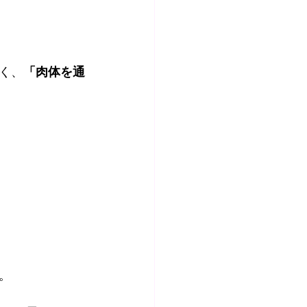
く、
「肉体を通
。