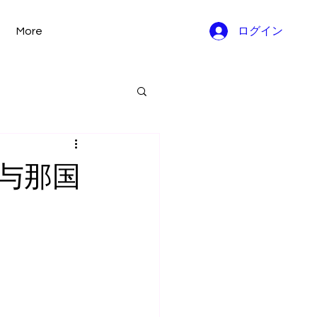
More
ログイン
与那国