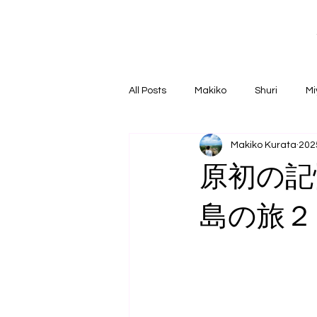
All Posts
Makiko
Shuri
Mi
Makiko Kurata
20
原初の記
島の旅２