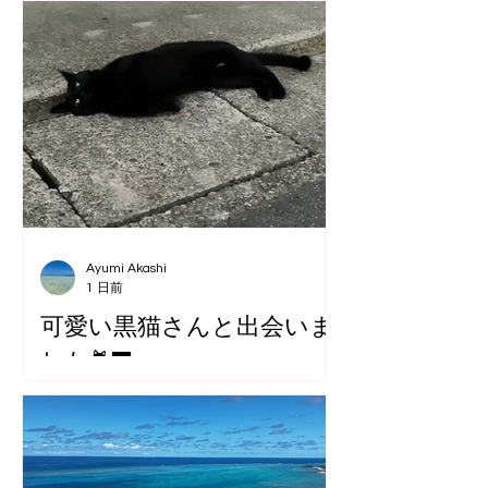
Ayumi Akashi
1 日前
可愛い黒猫さんと出会いま
した🐈‍⬛