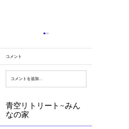
コメント
石垣島から大阪へ
『のび太の南海
コメントを追加…
を見て、レムリ
世のブロックに
話
​青空リトリート~みん
なの家