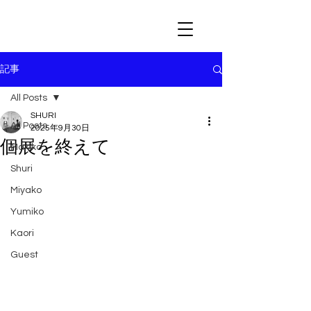
記事
All Posts
SHURI
All Posts
2025年9月30日
個展を終えて
Makiko
Shuri
Miyako
Yumiko
Kaori
Guest