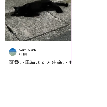
Ayumi Akashi
2 日前
可愛い黒猫さんと出会いま
した🐈‍⬛