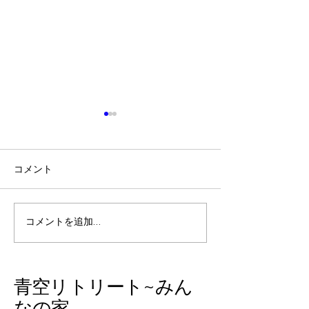
コメント
春の訪れ
アリサ・リウ選
コメントを追加…
​青空リトリート~みん
なの家