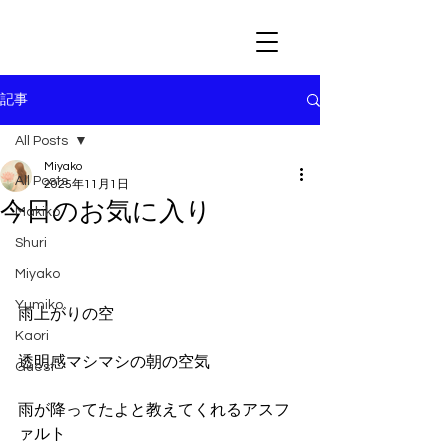
記事
All Posts
Miyako
All Posts
2025年11月1日
今日のお気に入り
Makiko
Shuri
Miyako
Yumiko
雨上がりの空
Kaori
透明感マシマシの朝の空気
Guest
雨が降ってたよと教えてくれるアスフ
ァルト