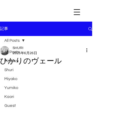
記事
All Posts
SHURI
All Posts
2025年6月26日
ひかりのヴェール
Makiko
Shuri
Miyako
Yumiko
Kaori
Guest