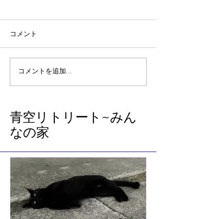
コメント
4月の子ども達
宇宙からのメッセンジャ
コメントを追加…
ー
​青空リトリート~みん
なの家