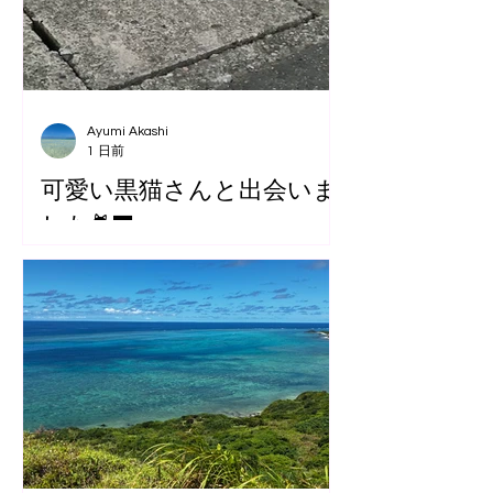
Ayumi Akashi
1 日前
可愛い黒猫さんと出会いま
した🐈‍⬛