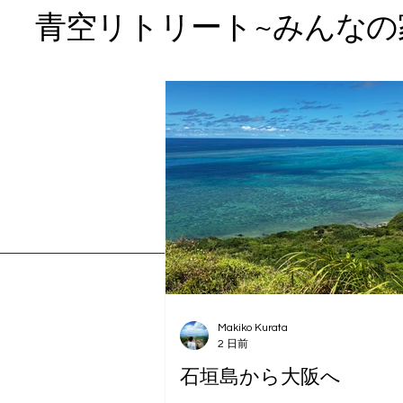
​青空リトリート~みんなの
Makiko Kurata
2 日前
石垣島から大阪へ