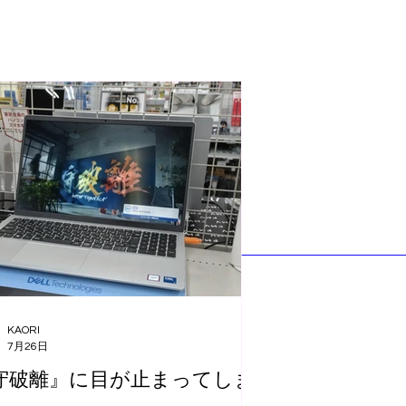
KAORI
7月26日
守破離』に目が止まってしま