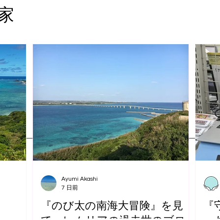
家
Ayumi Akashi
7 日前
『のび太の南海大冒険』を見
『