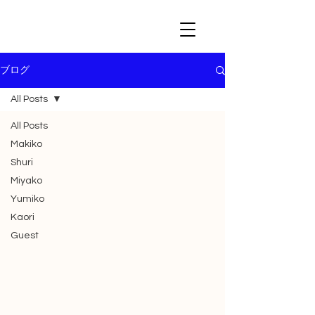
ブログ
All Posts
All Posts
Makiko
Shuri
Miyako
Yumiko
Kaori
Guest