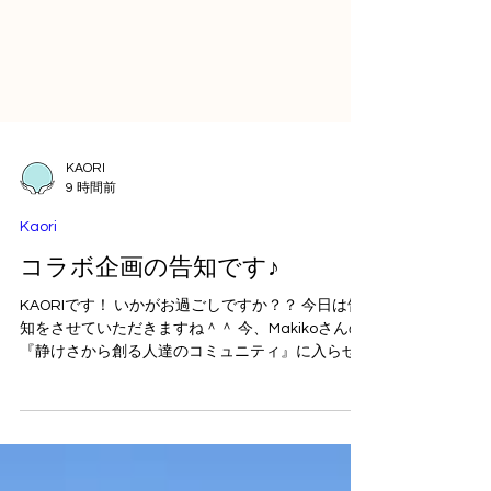
KAORI
9 時間前
Kaori
コラボ企画の告知です♪
KAORIです！ いかがお過ごしですか？？ 今日は告
知をさせていただきますね＾＾ 今、Makikoさんの
『静けさから創る人達のコミュニティ』に入らせ
ていただいています✨ その、静けさコミュニティ
でご一緒しているBlessのRINさんを当サロン(神奈
川県相模原市)にお招きしてコラボ企画を行います
♪♪ 🌈RINさん →Instagram →ブログ 少人数で