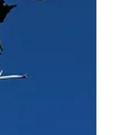
きました皆様ありがとうございました！！ ライブ
中に「境界線」という言葉が出てきました。 そし
て、そこからちょっと思い起こされた記憶があり
ましたので、今日はそのお話をさせてください。
20年も前のことでしょうか。 結構ディープな瞑想
会に参加していた時期がありました。 その帰り
道、軽い貧血のような状態になりました。 当時の
私にはよくあることで、少し座って休んでいれば
治る程度のものでした。 その日も案の定、しばら
く腰掛けていたら治まり、再び立ち上がって歩き
だそうとしたとき、瞑想会に参加していた一人の
女性が声をかけてきました。 「私がエネルギー送
っておいたから」 彼女はそう、得意気に言ってき
たのです。 「いや、頼んでないし。そもそも、あ
なたは誰なんだ……？」 正直、強い不快感を覚えた
のを今でも覚えています。 また、今から一年くら
い前のこと。 元気印のような知人の様子が、どう
もおかしい時期がありました。