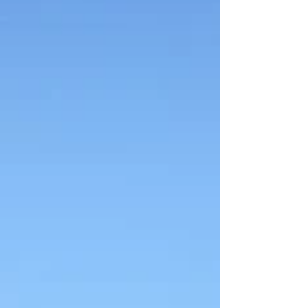
ゆったり、ティータイムもあります。 私がご提供
するのは、お茶を淹れること💗 ハーブを調合し
て、、とかではないですよ！笑 RINさんが、お一人
ずつ『インスピレーションで書いてくれる言葉』
をもとに お互い感じるままにお話ができると嬉し
いです✨どうぞゆるっとお越しくださいませ＾＾
【開催日】2026/9/1(火) 【時間】 13:30～16:00
【場所】癒しスペースハレノヒ(小田急相模大野
駅・徒歩3分) 【定員】2～3名 【参加費】3,500- ＊
お申込みはコチラ → ☆☆☆ ご参加お待ちして
ます🌎✨💗😊